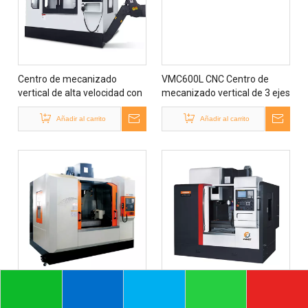
Centro de mecanizado
VMC600L CNC Centro de
vertical de alta velocidad con
mecanizado vertical de 3 ejes
-VH9 Rigidez husillo
lineales del carril-guía
Añadir al carrito
Añadir al carrito
VMC1100L CNC Centro de
VMC640L 23 3/5 '' x 15 4/5 '' X
mecanizado vertical de 3 ejes
17 4/5 '' CNC Centro de