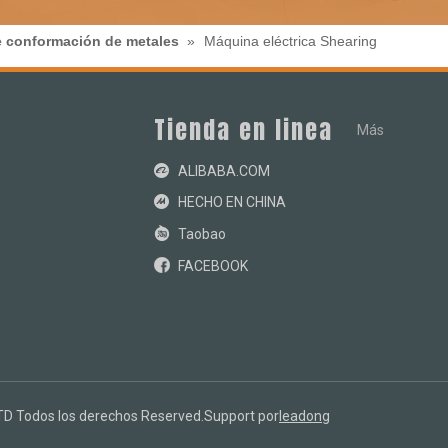
 conformación de metales
»
Máquina eléctrica Shearing
Tienda en linea
Más
ALIBABA
.COM
HECHO EN CHINA
Taobao
FACEBOOK
D Todos los derechos Reserved.Support por
leadong