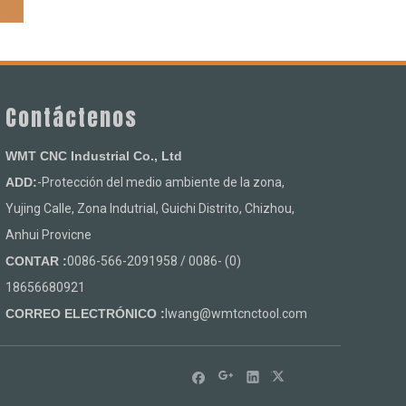
Contáctenos
WMT CNC Industrial Co., Ltd
ADD:
-Protección del medio ambiente de la zona,
Yujing Calle, Zona Indutrial, Guichi Distrito, Chizhou,
Anhui Provicne
CONTAR :
0086-566-2091958 / 0086- (0)
18656680921
CORREO ELECTRÓNICO :
lwang@wmtcnctool.com