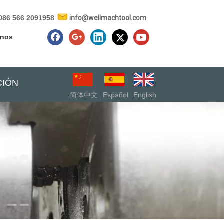
086 566 2091958
info@wellmachtool.com
enos
CIÓN
简体中文
Español
English