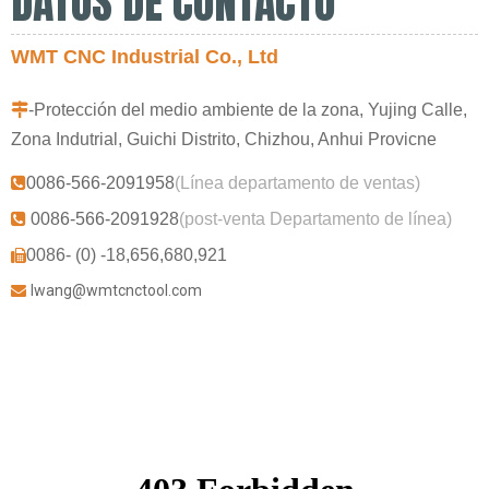
DATOS DE CONTACTO
WMT CNC Industrial Co., Ltd

-Protección del medio ambiente de la zona, Yujing Calle,
Zona Indutrial, Guichi Distrito, Chizhou, Anhui Provicne

0086-566-2091958
(Línea departamento de ventas)

0086-566-2091928
(post-venta Departamento de línea)
0086- (0) -18,656,680,921

lwang@wmtcnctool.com
