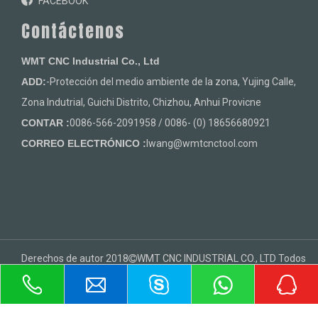
FACEBOOK
Contáctenos
WMT CNC Industrial Co., Ltd
ADD:
-Protección del medio ambiente de la zona, Yujing Calle,
Zona Indutrial, Guichi Distrito, Chizhou, Anhui Provicne
CONTAR :
0086-566-2091958 / 0086- (0) 18656680921
CORREO ELECTRÓNICO :
lwang@wmtcnctool.com
Derechos de autor 2018
WMT CNC INDUSTRIAL CO., LTD Todos

los derechos Reserved.Support por
leadong