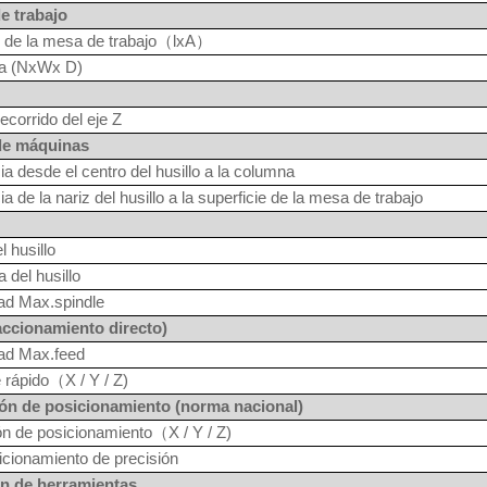
e trabajo
de la mesa de trabajo
（
lxA
）
ra (NxWx D)
recorrido del eje Z
de máquinas
ia desde el centro del husillo a la columna
ia de la nariz del husillo a la superficie de la mesa de trabajo
l husillo
a del husillo
ad Max.spindle
accionamiento directo)
dad Max.feed
 rápido
（
X / Y / Z)
ión de posicionamiento (norma nacional)
ón de posicionamiento
（
X / Y / Z)
cionamiento de precisión
n de herramientas