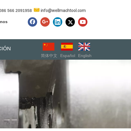
086 566 2091958
info@wellmachtool.com
enos
CIÓN
简体中文
Español
English