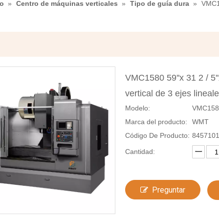
do
»
Centro de máquinas verticales
»
Tipo de guía dura
»
VMC15
VMC1580 59''x 31 2 / 5'
vertical de 3 ejes line
Modelo:
VMC158
Marca del producto:
WMT
Código De Producto:
845710
Cantidad:
Preguntar