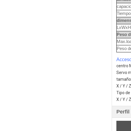
capaci
Tiempo 
dimens
LxWxH
Peso d
Max.loa
Peso d
Acceso
centro 
Servo m
tamaño 
X / Y /
Tipo de
X / Y / 
Perfi