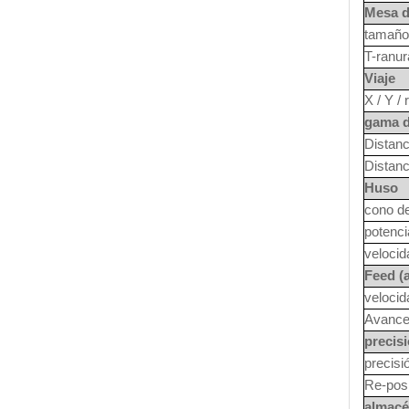
Mesa d
tamaño 
T-ranu
Viaje
X / Y / 
gama 
Distanc
Distanc
Huso
cono de
potenci
velocid
Feed (
veloci
Avance
precis
precisi
Re-posi
almacé