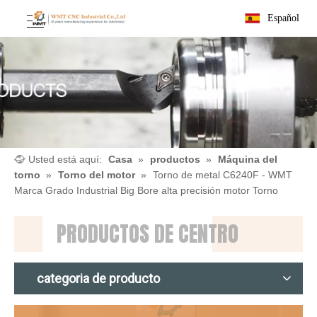
Español
Usted está aquí:
Casa
»
productos
»
Máquina del
torno
»
Torno del motor
»
Torno de metal C6240F - WMT
Marca Grado Industrial Big Bore alta precisión motor Torno
PRODUCTOS DE CENTRO
categoria de producto