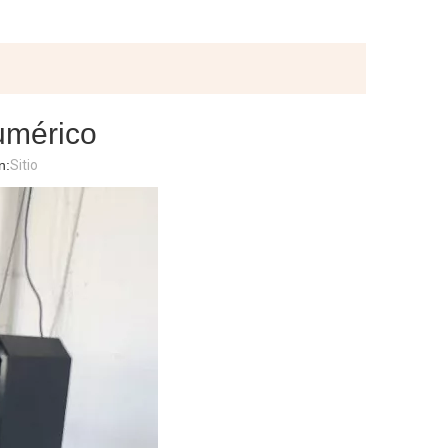
umérico
n:
Sitio