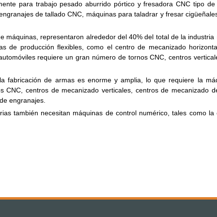
emente para trabajo pesado aburrido pórtico y fresadora CNC tipo de
granajes de tallado CNC, máquinas para taladrar y fresar cigüeñales, 
e máquinas, representaron alrededor del 40% del total de la industri
as de producción flexibles, como el centro de mecanizado horizont
utomóviles requiere un gran número de tornos CNC, centros verticale
 fabricación de armas es enorme y amplia, lo que requiere la máqu
s CNC, centros de mecanizado verticales, centros de mecanizado de c
 de engranajes.
rias también necesitan máquinas de control numérico, tales como la g