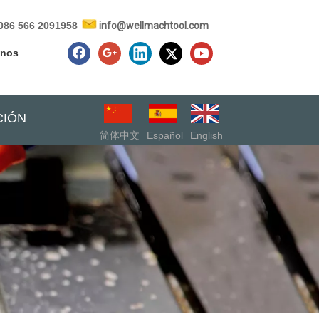
086 566 2091958
info@wellmachtool.com
enos
CIÓN
简体中文
Español
English